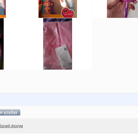
 в
клубах
бачий форум