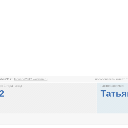
sha2912
:
tanusha2912.www.nn.ru
пользователь имеет 
е 1 года назад
настоящее имя:
2
Татья