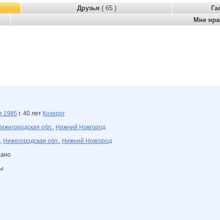
Друзья
( 65 )
Га
Мне нр
ря
1985
г. 40 лет
Козерог
ижегородская обл.
,
Нижний Новгород
,
Нижегородская обл.
,
Нижний Новгород
зано
ны