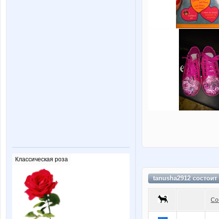
Классическая роза
tanusha2912 состоит
Со