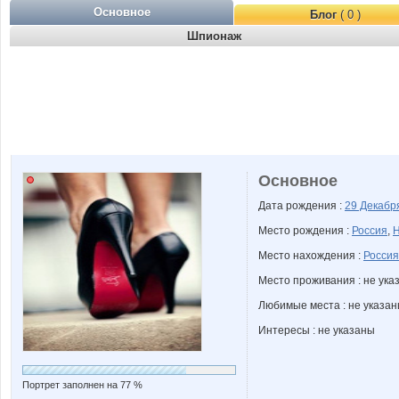
Основное
Блог
( 0 )
Шпионаж
Основное
Дата рождения :
29 Декаб
Место рождения :
Россия
,
Н
Место нахождения :
Россия
Место проживания : не ука
Любимые места : не указа
Интересы : не указаны
Портрет заполнен на 77 %