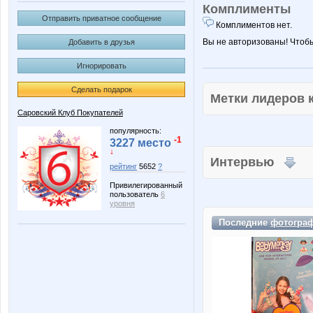
Комплименты
Отправить приватное сообщение
Комплиментов нет.
Вы не авторизованы! Чтоб
Добавить в друзья
Игнорировать
Сделать подарок
Метки лидеров
Саровский Клуб Покупателей
популярность:
-1
3227 место
↓
Интервью
рейтинг
5652
?
Привилегированный
пользователь
6
уровня
Последние
фотогра